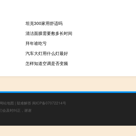
坦克300家用舒适吗
清洁面膜需要敷多长时间
拜年谁吃亏
汽车大灯用什么灯最好
怎样知道空调是否变频
网站地图
|
疑难解答
闽ICP备07072214号
，我们会及时纠正，谢谢