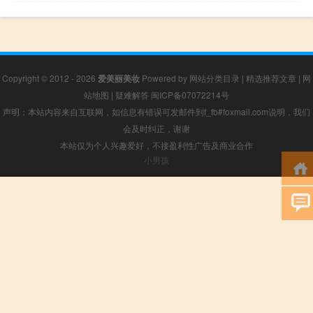
Copyright © 2012 - 2026
爱美丽美妆
Powered by
网站分类目录
|
精选推荐文章
|
网
站地图
|
疑难解答
闽ICP备07072214号
声明：本站内容来自互联网，如信息有错误可发邮件到f_fb#foxmail.com说明，我们
会及时纠正，谢谢
本站仅为个人兴趣爱好，不接盈利性广告及商业合作
小男孩