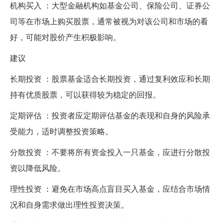
机构买入 ：大型金融机构如基金公司、保险公司、证券公
司等在市场上购买股票，通常被视为对该公司和市场的看
好，可能对股价产生积极影响。
建议
长期投资 ：股票基金适合长期投资，通过复利效应和长期
持有优质股票，可以获得较为稳定的回报。
定期评估 ：投资者应定期评估基金的表现和自身的风险承
受能力，适时调整投资策略。
分散投资 ：不要将所有资金投入一只基金，应进行分散投
资以降低风险。
理性投资 ：避免在市场高点盲目买入基金，应结合市场情
况和自身需求做出理性投资决策。