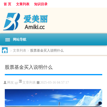
首 页
文章列表
知识目录
网站导航
>
文章列表
>
股票基金买入说明什么
股票基金买入说明什么
文章列表
网友:
gp
2025-03-16 04:57:17