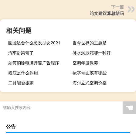
下一篇
论文建议算总结吗
相关问题
圆脸适合什么烫发型女2021
当今世界的主题是
汽车后梁弯了
补水润肤霜哪一种好
如何消除电脑弹窗广告程序
空调年度保养
粉底是什么作用
妆字号面膜有哪些
二月能否搬家
海尔立式空调价格
☚
公告