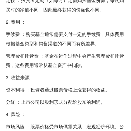
定投 ：投资者定期（如每月）定额购买基金份额，每次购
买时的净值不同，因此最终获得的份额也不同。
2. 费用 ：
手续费 ：购买基金通常需要支付一定的手续费，具体费用
根据基金类型和销售渠道的不同而有所差异。
管理费和托管费 ：基金在运作过程中会产生管理费和托管
费，这些费用通常从基金资产中扣除。
3. 收益来源 ：
资本利得 ：投资者通过股票价格上涨获得的收益。
分红 ：上市公司以股利形式分配给股东的利润。
4. 风险 ：
市场风险 ：股票价格受市场供需关系、宏观经济环境、公