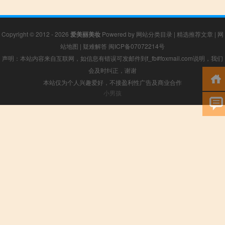
Copyright © 2012 - 2026
爱美丽美妆
Powered by
网站分类目录
|
精选推荐文章
|
网
站地图
|
疑难解答
闽ICP备07072214号
声明：本站内容来自互联网，如信息有错误可发邮件到f_fb#foxmail.com说明，我们
会及时纠正，谢谢
本站仅为个人兴趣爱好，不接盈利性广告及商业合作
小男孩