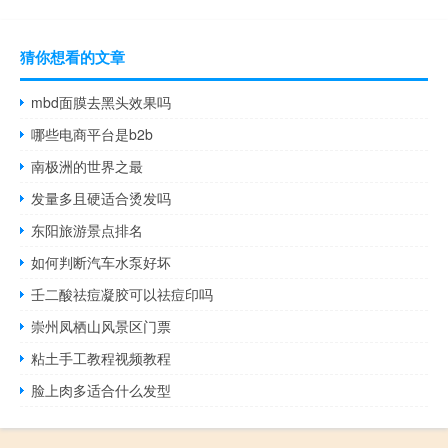
猜你想看的文章
mbd面膜去黑头效果吗
哪些电商平台是b2b
南极洲的世界之最
发量多且硬适合烫发吗
东阳旅游景点排名
如何判断汽车水泵好坏
壬二酸祛痘凝胶可以祛痘印吗
崇州凤栖山风景区门票
粘土手工教程视频教程
脸上肉多适合什么发型