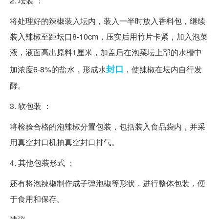
2. 坛装 ：
将处理好的辣椒装入坛内，装入一半时放入香料包，继续
装入辣椒至距坛口8-10cm，压实后用竹片卡紧，加入泡菜
液，液面高出原料1厘米，加盖后在泡菜坛上部的水槽中
封口
加浓度6-8%的盐水，形成水
，使辣椒在坛内自行发
酵。
3. 软包装 ：
将检验合格的泡辣椒分置包装，包括装入食品袋内，并采
用真空封口机抽真空封口排气。
4. 其他包装形式 ：
还有将泡辣椒制作成子弹泡椒等形状，进行整体包装，便
于食用和保存。