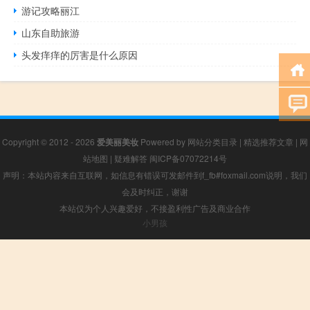
游记攻略丽江
山东自助旅游
头发痒痒的厉害是什么原因
Copyright © 2012 - 2026
爱美丽美妆
Powered by
网站分类目录
|
精选推荐文章
|
网
站地图
|
疑难解答
闽ICP备07072214号
声明：本站内容来自互联网，如信息有错误可发邮件到f_fb#foxmail.com说明，我们
会及时纠正，谢谢
本站仅为个人兴趣爱好，不接盈利性广告及商业合作
小男孩