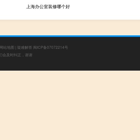
上海办公室装修哪个好
网站地图
|
疑难解答
闽ICP备07072214号
，我们会及时纠正，谢谢