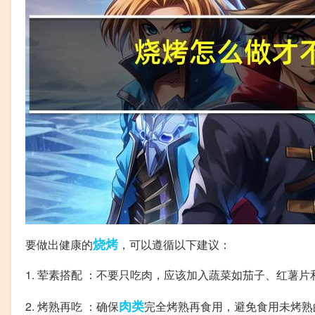
烧烤
要做出健康的
，可以遵循以下建议：
1. 荤素搭配 ：不要只吃肉，应该加入蔬菜如茄子、红薯
肉类
2. 烤熟再吃 ：确保
完全烤熟再食用，避免食用未烤熟