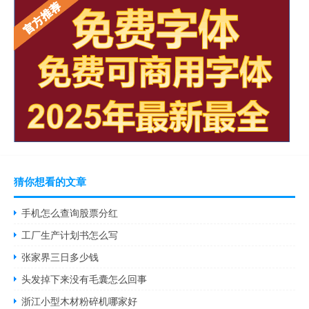
猜你想看的文章
手机怎么查询股票分红
工厂生产计划书怎么写
张家界三日多少钱
头发掉下来没有毛囊怎么回事
浙江小型木材粉碎机哪家好