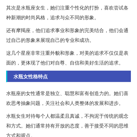
其次是水瓶座女生，她们注重个性化的打扮，喜欢尝试各
种新潮的时尚风格，追求与众不同的形象。
还有摩羯座，他们追求事业和形象的完美结合，他们会通
过自己的形象来展现自己的专业和成功。
这几个星座非常注重外貌和形象，对美的追求不仅仅是表
面的，更体现了他们对自尊、自信和美好生活的追求。
水瓶女性格特点
水瓶座的女性通常是独立、聪慧和富有创造力的。她们喜
欢思考抽象问题，关注社会和人类整体的发展和进步。
水瓶女生对待每个人都温柔且真诚，不拘泥于传统的观念
和方式。她们通常持有开放的态度，善于接受不同的思维
方式和观点。