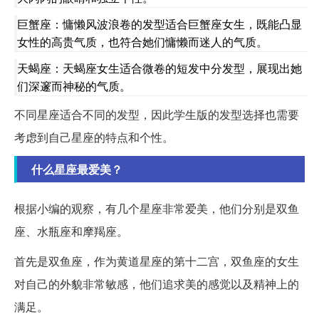
巨蟹座：慵懒风波浪卷的发型适合巨蟹座女生，既能凸显
女性的高贵气质，也符合她们慵懒而迷人的气质。
天蝎座：天蝎座女生适合微卷的短发中分发型，展现出她
们深邃而神秘的气质。
不同星座适合不同的发型，因此学生版的发型选择也需要
考虑到自己星座的特点和个性。
什么星座最爱美？
根据小编的观察，有几个星座非常爱美，他们分别是双鱼
座、水瓶座和摩羯座。
首先是双鱼座，作为黄道星座的第十二宫，双鱼座的女生
对自己的外貌非常敏感，他们追求美的感觉以及精神上的
满足。