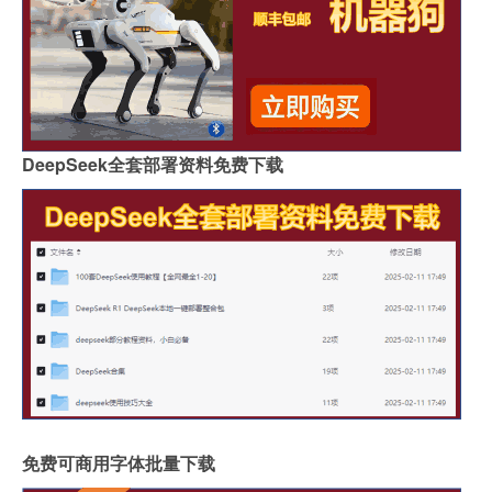
DeepSeek全套部署资料免费下载
免费可商用字体批量下载