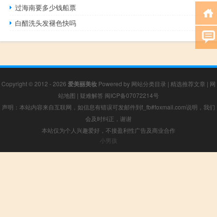
过海南要多少钱船票
白醋洗头发褪色快吗
Copyright © 2012 - 2026
爱美丽美妆
Powered by
网站分类目录
|
精选推荐文章
|
网
站地图
|
疑难解答
闽ICP备07072214号
声明：本站内容来自互联网，如信息有错误可发邮件到f_fb#foxmail.com说明，我们
会及时纠正，谢谢
本站仅为个人兴趣爱好，不接盈利性广告及商业合作
小男孩