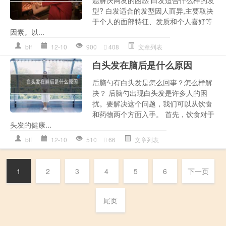
型? 白发适合的发型因人而异,主要取决
于个人的面部特征、发质和个人喜好等
因素。以...
btf
12-10
900
408
文章列表
白头发在脑后是什么原因
后脑勺有白头发是怎么回事？怎么样解
决？ 后脑勺出现白头发是许多人的困
扰。要解决这个问题，我们可以从饮食
和药物两个方面入手。 首先，饮食对于
头发的健康...
btf
12-10
510
66
文章列表
1
2
3
4
5
6
下一页
尾页