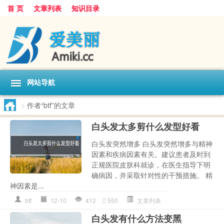
首 页
文章列表
知识目录
网站导航
>
作者“btf”的文章
白头发太多剪什么发型好看
白头发突然增多 白头发突然增多与精神
因素和疾病因素有关。建议患者及时到
正规医院皮肤科就诊，在医生指导下明
确病因，并采取针对性的干预措施。 精
神因素是...
btf
12-10
412
550
文章列表
白头发有什么方法变黑