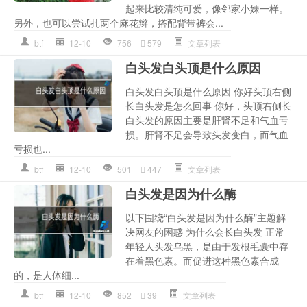
起来比较清纯可爱，像邻家小妹一样。
另外，也可以尝试扎两个麻花辫，搭配背带裤会...
btf
12-10
756
579
文章列表
白头发白头顶是什么原因
白头发白头顶是什么原因 你好头顶右侧
长白头发是怎么回事 你好，头顶右侧长
白头发的原因主要是肝肾不足和气血亏
损。肝肾不足会导致头发变白，而气血
亏损也...
btf
12-10
501
447
文章列表
白头发是因为什么酶
以下围绕“白头发是因为什么酶”主题解
决网友的困惑 为什么会长白头发 正常
年轻人头发乌黑，是由于发根毛囊中存
在着黑色素。而促进这种黑色素合成
的，是人体细...
btf
12-10
852
39
文章列表