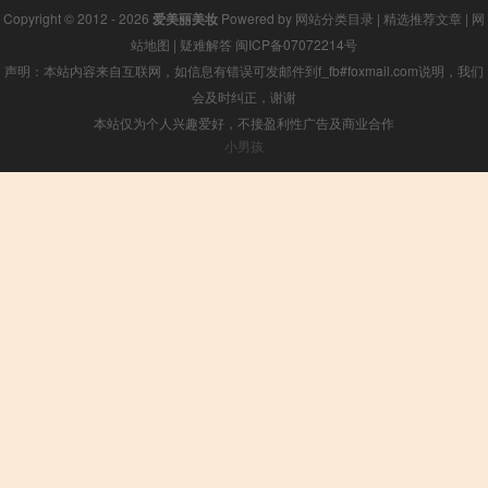
Copyright © 2012 - 2026
爱美丽美妆
Powered by
网站分类目录
|
精选推荐文章
|
网
站地图
|
疑难解答
闽ICP备07072214号
声明：本站内容来自互联网，如信息有错误可发邮件到f_fb#foxmail.com说明，我们
会及时纠正，谢谢
本站仅为个人兴趣爱好，不接盈利性广告及商业合作
小男孩