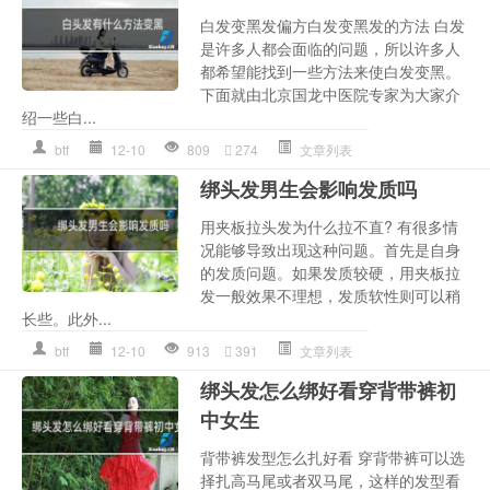
白发变黑发偏方白发变黑发的方法 白发
是许多人都会面临的问题，所以许多人
都希望能找到一些方法来使白发变黑。
下面就由北京国龙中医院专家为大家介
绍一些白...
btf
12-10
809
274
文章列表
绑头发男生会影响发质吗
用夹板拉头发为什么拉不直? 有很多情
况能够导致出现这种问题。首先是自身
的发质问题。如果发质较硬，用夹板拉
发一般效果不理想，发质软性则可以稍
长些。此外...
btf
12-10
913
391
文章列表
绑头发怎么绑好看穿背带裤初
中女生
背带裤发型怎么扎好看 穿背带裤可以选
择扎高马尾或者双马尾，这样的发型看