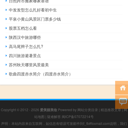
日照跨市搬家哪家靠谱
中发发型怎么扎好看初中生
平泉小黄山风景区门票多少钱
股票五档怎么看
陕西汉中旅游哪些
高马尾辫子怎么扎?
四川旅游避暑景点
苏州秋天哪里风景最美
歌曲四渡赤水简介（四渡赤水简介）
Copyright © 2012 - 2026
爱美丽美妆
Powered by
网站分类目录
|
精选推荐文章
|
网
站地图
|
疑难解答
闽ICP备07072214号
声明：本站内容来自互联网，如信息有错误可发邮件到f_fb#foxmail.com说明，我们