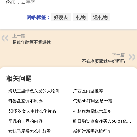
然而，近年来
网络标签：
好朋友
礼物
送礼物
上一篇
超过年龄算不算退休
下一篇
不在老婆家过年好吗吗
相关问题
海贼王里绿色头发的人物叫什么名字?
广西区内游推荐
科鲁兹空调不制热
气垫bb好用还是cc霜
50多岁女人用什么化妆品
桂林旅游路线示意图
平凡的世界的内容
昨日融资资金净买入56.81亿元电子净买入8.04亿元
女孩马尾辫怎么扎好看
斯柯达新明锐旅行车