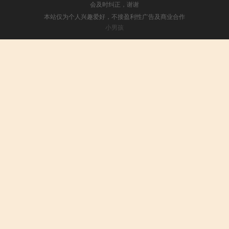
会及时纠正，谢谢
本站仅为个人兴趣爱好，不接盈利性广告及商业合作
小男孩