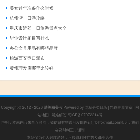
美女过年准备什么时候
杭州湾一日游攻略
重庆市近郊一日旅游景点大全
毕业设计题目写什么
办公文具用品有哪些品牌
旅游西安壶口瀑布
黄州理发店哪里比较好
Copyright © 2012 - 2026
爱美丽美妆
Powered by
网站分类目录
|
精选推荐文章
|
网
站地图
|
疑难解答
闽ICP备07072214号
声明：本站内容来自互联网，如信息有错误可发邮件到f_fb#foxmail.com说明，我们
会及时纠正，谢谢
本站仅为个人兴趣爱好，不接盈利性广告及商业合作