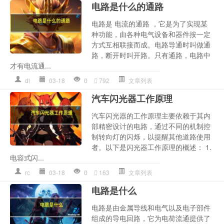
电路是什么的通路
电路是 电流的通路 ，它是为了实现某
种功能，由各种电气设备和器件按一定
方式互相联接而成。电路导通时叫做通
路，断开时叫开路。只有通路，电路中
才有电流通...
dl
03-18
0
792
文章列表
汽车闪光器工作原理
汽车闪光器的工作原理主要依赖于其内
部精密设计的电路，通过不同的机制控
制转向灯的闪烁，以提醒其他道路使用
者。以下是闪光器工作原理的概述： 1.
电容式闪...
rc
03-18
0
163
文章列表
电路是什么
电路是由金属导线和电气以及电子部件
组成的导电回路，它为电荷流通提供了