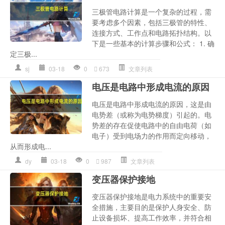
三极管电路计算是一个复杂的过程，需
要考虑多个因素，包括三极管的特性、
连接方式、工作点和电路拓扑结构。以
下是一些基本的计算步骤和公式： 1. 确
定三极...
sj
03-18
0
673
文章列表
电压是电路中形成电流的原因
电压是电路中形成电流的原因，这是由
电势差（或称为电势梯度）引起的。电
势差的存在促使电路中的自由电荷（如
电子）受到电场力的作用而定向移动，
从而形成电...
dy
03-18
0
987
文章列表
变压器保护接地
变压器保护接地是电力系统中的重要安
全措施，主要目的是保护人身安全、防
止设备损坏、提高工作效率，并符合相