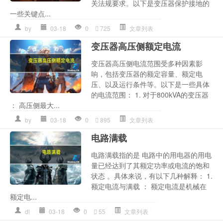
关法规要求。以下是变压器保护接地的
一些关键点...
by
03-18
0
725
文章列表
变压器高压侧额定电流
变压器高压侧电流范围受多种因素影
响，包括变压器的额定容量、额定电
压、以及运行条件等。以下是一些具体
的电流范围： 1. 对于800kVA的变压器
： 高压侧最大...
by
03-18
0
895
文章列表
电路满载
电路满载指的是 电路中的用电器的用电
量已经达到了其额定功率或电流的饱和
状态 。具体来说，有以下几种解释： 1.
额定电流与满载 ： 额定电流是机械在
额定电...
dl
03-18
0
55
文章列表