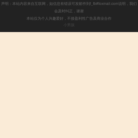
声明：本站内容来自互联网，如信息有错误可发邮件到f_fb#foxmail.com说明，我们
会及时纠正，谢谢
本站仅为个人兴趣爱好，不接盈利性广告及商业合作
小男孩