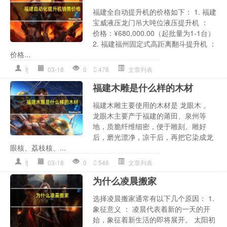
福建全自动提升机的价格如下： 1. 福建
宝威液压龙门吊大吨位液压提升机 ：
价格：¥680,000.00（起批量为1-1台）
2. 福建福州固定式高距离翻斗提升机 ：
价格...
fj
03-18
0
478
文章列表
福建木雕是什么样的木材
福建木雕主要使用的木材是 龙眼木 。
龙眼木主要产于福建的莆田、泉州等
地，质脆纤维细密，便于雕刻。雕好
后，磨光漂净，凉干后，再把它染成龙
眼核、荔枝核、...
fj
03-18
0
546
文章列表
为什么凌晨搬家
选择凌晨搬家通常有以下几个原因： 1.
象征意义 ： 凌晨代表着新的一天的开
始，象征着新生活的即将展开。 太阳初