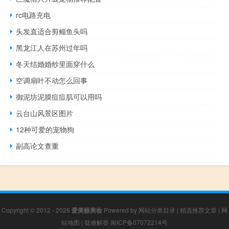
rc电路充电
头发直适合剪鲻鱼头吗
黑龙江人在苏州过年吗
冬天结婚婚纱里面穿什么
空调扇叶不动怎么回事
御泥坊泥膜痘痘肌可以用吗
云台山风景区图片
12种可爱的宠物狗
副高论文查重
Copyright © 2012 - 2026
爱美丽美妆
Powered by
网站分类目录
|
精选推荐文章
|
网
站地图
|
疑难解答
闽ICP备07072214号