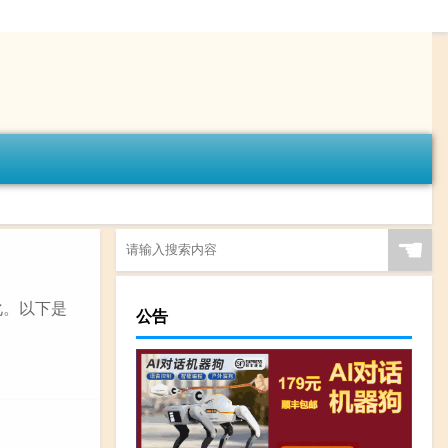
☚
化。以下是
公告