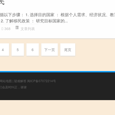
民
以下步骤： 1. 选择目的国家 ： 根据个人需求、经济状况、
. 了解移民政策 ： 研究目标国家的...
368
文章列表
4
5
6
下一页
尾页
网站地图
|
疑难解答
闽ICP备07072214号
，我们会及时纠正，谢谢