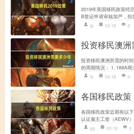
2019年美国移民政策经
B签证申请审核加严，拒签率
lg
03-18
0
投资移民澳洲
投资移民澳洲所需的时间
的周期情况： 1. 188A商
tz
03-18
0
各国移民政策
各国移民政策近期有以下调
认证雇主工签（AEWV）
gg
03-18
0