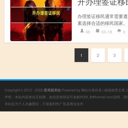
开办理签证移
办理签证移民通常需要遵循
素选择合适的移民国家。 2
kb
03-18
0
1
2
3
Copyright © 2012 - 2026
爱美丽美妆
Powered by
网站分类目录
|
精选推荐文章
|
声明：本站内容来自互联网，如信息有错误可发邮件到f_fb#foxmail.com说明
本站仅为个人兴趣爱好，不接盈利性广告及商业合作