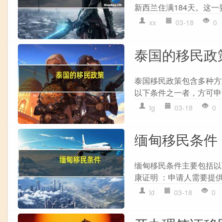
新西兰住满184天。这一
xx
03-18
0
泰国的移民政
泰国移民政策包含多种方式
以下条件之一者，方可申请
tg
03-18
0
缅甸移民条件
缅甸移民条件主要包括以下
康证明 ：申请人需要提供
ld
03-18
0