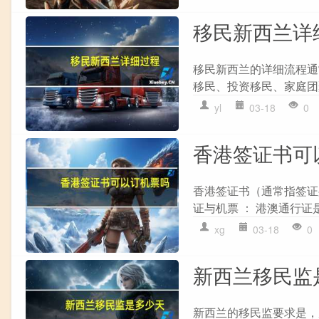
移民新西兰详
移民新西兰的详细流程通常
移民、投资移民、家庭团聚等
yl
03-18
0
香港签证书可
香港签证书（通常指签证身
证与机票 ： 港澳通行证
xg
03-18
0
新西兰移民监
新西兰的移民监要求是，从获