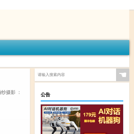
☚
纱摄影 ：
公告