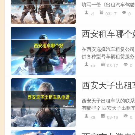
填写一份《出租汽车驾驶员服
zl
03-17
0
西安租车哪个
在西安选择汽车租赁公司时
供各种型号车辆租赁服务
xa
03-17
0
西安天子出租
西安天子出租车队的联系电话
有哪些？ 西安天子出租车
xa
03-16
0