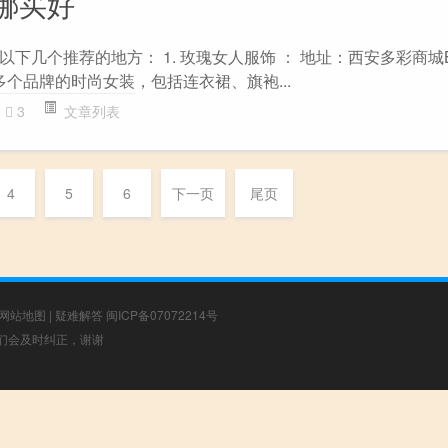
哪买好
下几个推荐的地方： 1. 玫瑰女人服饰 ： 地址：西安多彩商城
供多个品牌的时尚女装，包括连衣裙、旗袍...
3
文章列表
4
5
6
下一页
尾页
网站地图
|
疑难解答
闽ICP备07072214号
，我们会及时纠正，谢谢