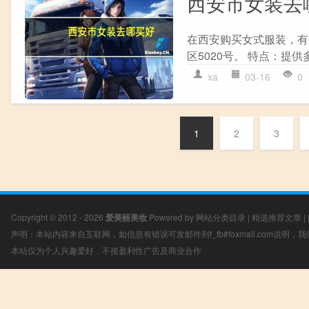
西安市女装去
在西安购买女式服装，有以
区5020号。 特点：提
xa
03-16
0
1
2
3
Copyright © 2012 - 2026
爱美丽美妆
Powered by
网站分类目录
|
精选推荐文章
|
声明：本站内容来自互联网，如信息有错误可发邮件到f_fb#foxmail.com说明
本站仅为个人兴趣爱好，不接盈利性广告及商业合作