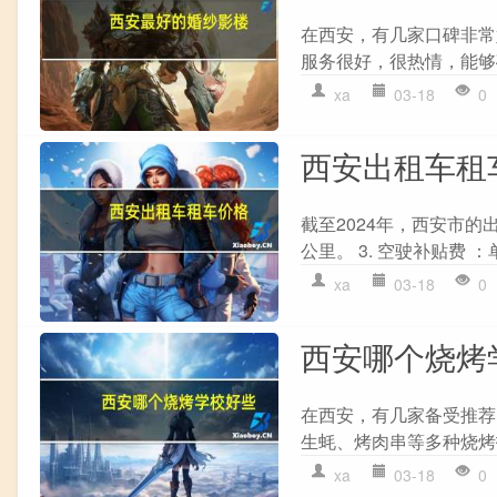
在西安，有几家口碑非常
服务很好，很热情，能够
xa
03-18
0
西安出租车租
截至2024年，西安市的出租
公里。 3. 空驶补贴费 
xa
03-18
0
西安哪个烧烤
在西安，有几家备受推荐的
生蚝、烤肉串等多种烧烤技
xa
03-18
0