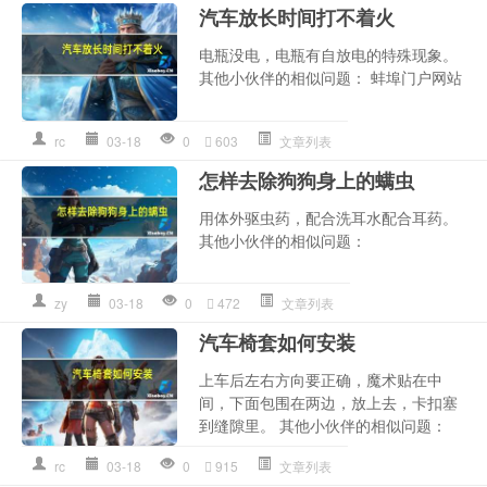
汽车放长时间打不着火
电瓶没电，电瓶有自放电的特殊现象。
其他小伙伴的相似问题： 蚌埠门户网站
rc
03-18
0
603
文章列表
怎样去除狗狗身上的螨虫
用体外驱虫药，配合洗耳水配合耳药。
其他小伙伴的相似问题：
zy
03-18
0
472
文章列表
汽车椅套如何安装
上车后左右方向要正确，魔术贴在中
间，下面包围在两边，放上去，卡扣塞
到缝隙里。 其他小伙伴的相似问题：
rc
03-18
0
915
文章列表