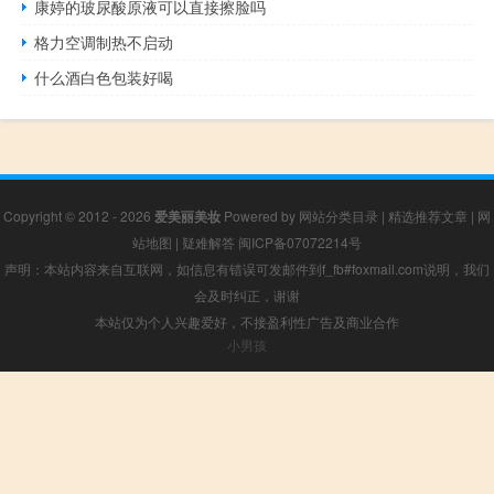
康婷的玻尿酸原液可以直接擦脸吗
格力空调制热不启动
什么酒白色包装好喝
Copyright © 2012 - 2026
爱美丽美妆
Powered by
网站分类目录
|
精选推荐文章
|
网
站地图
|
疑难解答
闽ICP备07072214号
声明：本站内容来自互联网，如信息有错误可发邮件到f_fb#foxmail.com说明，我们
会及时纠正，谢谢
本站仅为个人兴趣爱好，不接盈利性广告及商业合作
小男孩