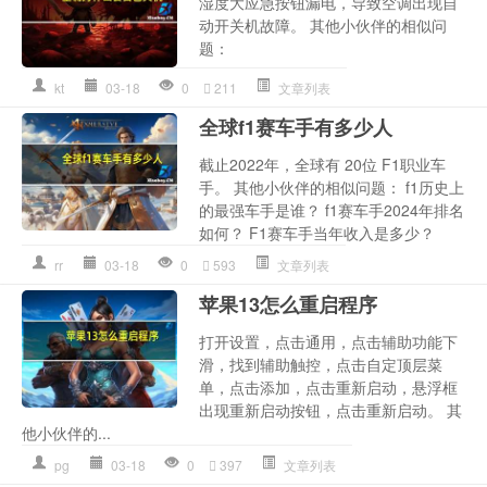
湿度大应急按钮漏电，导致空调出现自
动开关机故障。 其他小伙伴的相似问
题：
kt
03-18
0
211
文章列表
全球f1赛车手有多少人
截止2022年，全球有 20位 F1职业车
手。 其他小伙伴的相似问题： f1历史上
的最强车手是谁？ f1赛车手2024年排名
如何？ F1赛车手当年收入是多少？
rr
03-18
0
593
文章列表
苹果13怎么重启程序
打开设置，点击通用，点击辅助功能下
滑，找到辅助触控，点击自定顶层菜
单，点击添加，点击重新启动，悬浮框
出现重新启动按钮，点击重新启动。 其
他小伙伴的...
pg
03-18
0
397
文章列表