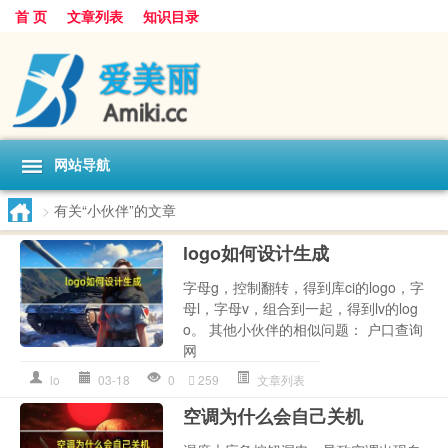
首 页
文章列表
知识目录
网站导航
>
有关“小伙伴”的文章
logo如何设计生成
字母g，控制翻转，得到库ci的logo，字
母l，字母v，组合到一起，得到lv的log
o。 其他小伙伴的相似问题： 户口查询
网
lo
03-18
0
259
文章列表
空调为什么会自己关机