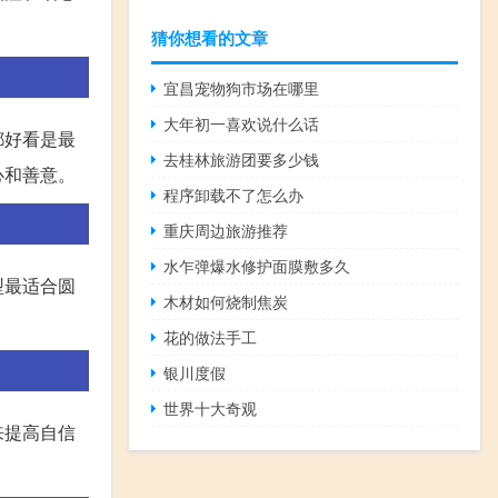
猜你想看的文章
宜昌宠物狗市场在哪里
大年初一喜欢说什么话
都好看是最
去桂林旅游团要多少钱
心和善意。
程序卸载不了怎么办
重庆周边旅游推荐
水乍弹爆水修护面膜敷多久
型最适合圆
木材如何烧制焦炭
花的做法手工
银川度假
世界十大奇观
来提高自信