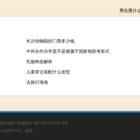
男生烫什
长沙动物园的门票多少钱
中外合作办学是不是都属于国家免联考形式
乳腺构造解析
儿童穿古装配什么发型
去旅行海南
网站地图
|
疑难解答
闽ICP备07072214号
，我们会及时纠正，谢谢