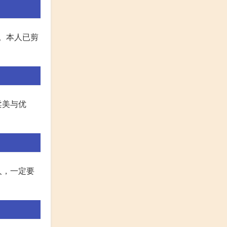
。本人已剪
柔美与优
。
人，一定要