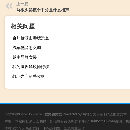
上一篇
两根头发梳个中分是什么相声
相关问题
台州括苍山游玩景点
汽车低音怎么调
越南品牌女装
我的世界解说排行榜
战斗之心新手攻略
Copyright © 2012 - 2026
爱美丽美妆
Powered by
网站分类目录
|
精选推荐文章
|
声明：本站内容来自互联网，如信息有错误可发邮件到f_fb#foxmail.com说明
本站仅为个人兴趣爱好，不接盈利性广告及商业合作