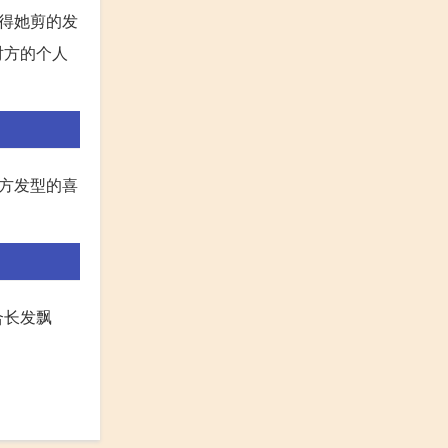
得她剪的发
对方的个人
方发型的喜
合长发飘