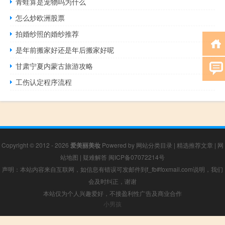
青蛙算是宠物吗为什么
怎么炒欧洲股票
拍婚纱照的婚纱推荐
是年前搬家好还是年后搬家好呢
甘肃宁夏内蒙古旅游攻略
工伤认定程序流程
Copyright © 2012 - 2026
爱美丽美妆
Powered by
网站分类目录
|
精选推荐文章
|
网
站地图
|
疑难解答
闽ICP备07072214号
声明：本站内容来自互联网，如信息有错误可发邮件到f_fb#foxmail.com说明，我们
会及时纠正，谢谢
本站仅为个人兴趣爱好，不接盈利性广告及商业合作
小男孩