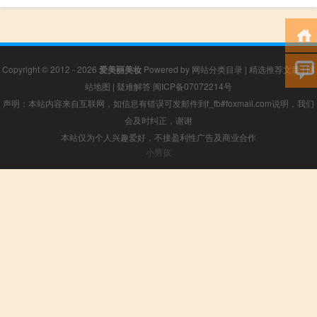
Copyright © 2012 - 2026
爱美丽美妆
Powered by
网站分类目录
|
精选推荐文章
|
网
站地图
|
疑难解答
闽ICP备07072214号
声明：本站内容来自互联网，如信息有错误可发邮件到f_fb#foxmail.com说明，我们
会及时纠正，谢谢
本站仅为个人兴趣爱好，不接盈利性广告及商业合作
小男孩