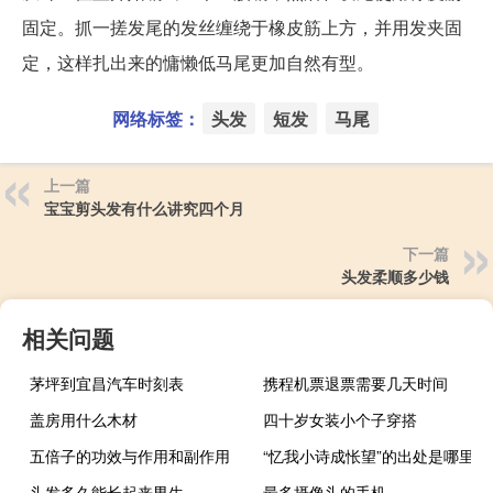
固定。抓一搓发尾的发丝缠绕于橡皮筋上方，并用发夹固
定，这样扎出来的慵懒低马尾更加自然有型。
网络标签：
头发
短发
马尾
上一篇
宝宝剪头发有什么讲究四个月
下一篇
头发柔顺多少钱
相关问题
茅坪到宜昌汽车时刻表
携程机票退票需要几天时间
盖房用什么木材
四十岁女装小个子穿搭
五倍子的功效与作用和副作用
“忆我小诗成怅望”的出处是哪里
头发多久能长起来男生
最多摄像头的手机