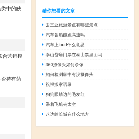
品类中的缺
猜你想看的文章
去三亚旅游景点有哪些景点
汽车备胎能跑高速吗
汽车上loud什么意思
泰山岱庙门票在泰山票里面吗
联合营销模
360摄像头如何录像
如何检测家中有没摄像头
是否持有药
祝福搬家语录
狗狗眼睛边的毛发红
乘着飞船去太空
八达岭长城在什么地方