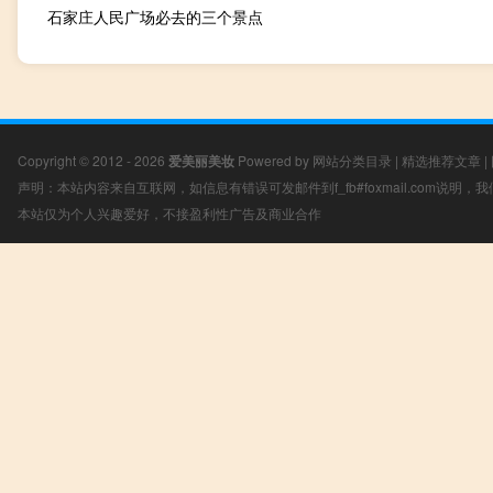
石家庄人民广场必去的三个景点
Copyright © 2012 - 2026
爱美丽美妆
Powered by
网站分类目录
|
精选推荐文章
|
声明：本站内容来自互联网，如信息有错误可发邮件到f_fb#foxmail.com说明
本站仅为个人兴趣爱好，不接盈利性广告及商业合作