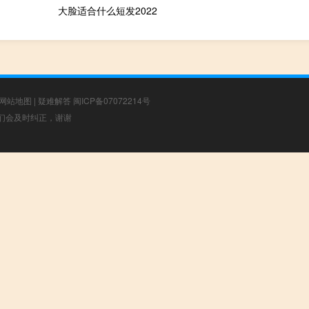
大脸适合什么短发2022
网站地图
|
疑难解答
闽ICP备07072214号
，我们会及时纠正，谢谢