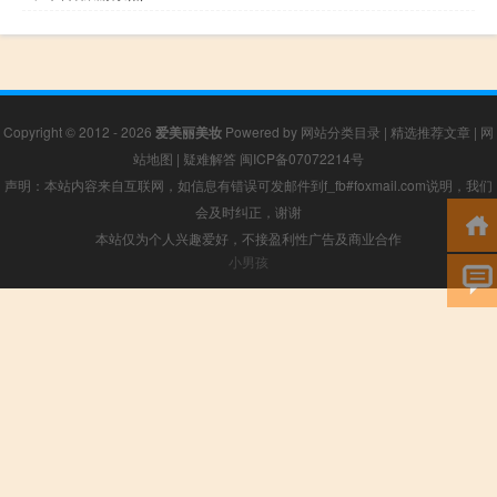
Copyright © 2012 - 2026
爱美丽美妆
Powered by
网站分类目录
|
精选推荐文章
|
网
站地图
|
疑难解答
闽ICP备07072214号
声明：本站内容来自互联网，如信息有错误可发邮件到f_fb#foxmail.com说明，我们
会及时纠正，谢谢
本站仅为个人兴趣爱好，不接盈利性广告及商业合作
小男孩