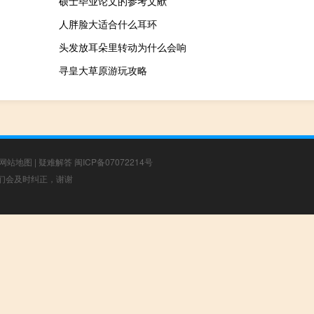
硕士毕业论文的参考文献
人胖脸大适合什么耳环
头发放耳朵里转动为什么会响
寻皇大草原游玩攻略
网站地图
|
疑难解答
闽ICP备07072214号
，我们会及时纠正，谢谢