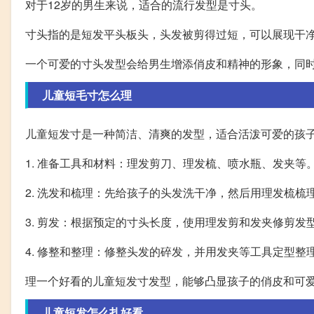
对于12岁的男生来说，适合的流行发型是寸头。
寸头指的是短发平头板头，头发被剪得过短，可以展现干
一个可爱的寸头发型会给男生增添俏皮和精神的形象，同
儿童短毛寸怎么理
儿童短发寸是一种简洁、清爽的发型，适合活泼可爱的孩
1. 准备工具和材料：理发剪刀、理发梳、喷水瓶、发夹等
2. 洗发和梳理：先给孩子的头发洗干净，然后用理发梳梳
3. 剪发：根据预定的寸头长度，使用理发剪和发夹修剪发
4. 修整和整理：修整头发的碎发，并用发夹等工具定型整
理一个好看的儿童短发寸发型，能够凸显孩子的俏皮和可
儿童短发怎么扎好看