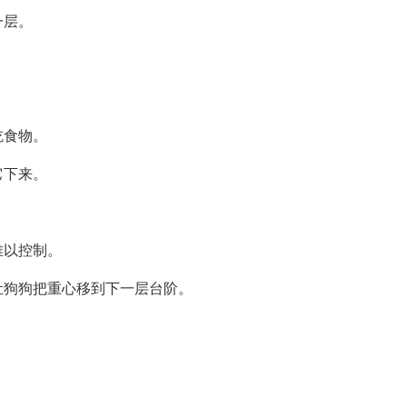
一层。
吃食物。
它下来。
难以控制。
让狗狗把重心移到下一层台阶。
。
。