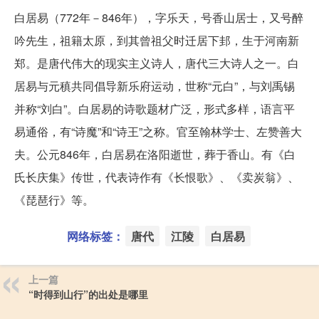
白居易（772年－846年），字乐天，号香山居士，又号醉
吟先生，祖籍太原，到其曾祖父时迁居下邽，生于河南新
郑。是唐代伟大的现实主义诗人，唐代三大诗人之一。白
居易与元稹共同倡导新乐府运动，世称“元白”，与刘禹锡
并称“刘白”。白居易的诗歌题材广泛，形式多样，语言平
易通俗，有“诗魔”和“诗王”之称。官至翰林学士、左赞善大
夫。公元846年，白居易在洛阳逝世，葬于香山。有《白
氏长庆集》传世，代表诗作有《长恨歌》、《卖炭翁》、
《琵琶行》等。
网络标签：
唐代
江陵
白居易
上一篇
“时得到山行”的出处是哪里