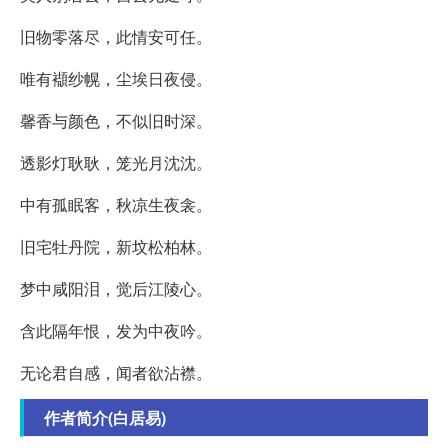
旧物零落尽，此情安可任。
唯有襭纱幌，尘埃日夜侵。
馨香与颜色，不似旧时深。
透影灯耿耿，笼光月沈沈。
中有孤眠客，秋凉生夜衾。
旧宅牡丹院，新坟松柏林。
梦中咸阳泪，觉后江陵心。
含此隔年恨，发为中夜吟。
无论君自感，闻者欲沾襟。
作者简介(白居易)