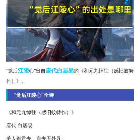
江陵
唐代
白居易
“觉后
心”出自
的《和元九悼往（感旧蚊帱
作）》。
“觉后江陵心”全诗
《和元九悼往（感旧蚊帱作）》
唐代 白居易
美人别君去，自去无处寻。