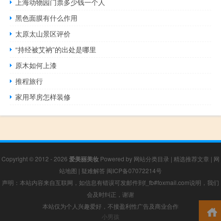
上海动物园门票多少钱一个人
黑色面膜有什么作用
太原太山景区评价
“持经被艾衲”的出处是哪里
原木如何上漆
推程旅行
家用琴房怎样装修
Copyright © 2012 - 2026
爱美丽美妆
Powered by
网站分类目录
|
精选推荐文章
|
网
站地图
|
疑难解答
闽ICP备07072214号
声明：本站内容来自互联网，如信息有错误可发邮件到f_fb#foxmail.com说明，我们
会及时纠正，谢谢
本站仅为个人兴趣爱好，不接盈利性广告及商业合作
小男孩